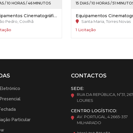
IAS / 10 HORAS / 46 MINUTOS
15 DIAS / 10 HORAS / 51 MINUTO
Equipamentos Cinematográficos - “Serra Shopping Covilhã”
ão Pedro, Covilhã
Santa Maria, Torres Novas
citação
1 Licitação
DAS
CONTACTOS
SEDE:
 Eletrónico
RUA DA REPÚBLICA, Nº31, 26
 Presencial
LOURES
Fechada
CENTRO LOGÍSTICO:
AV. PORTUGAL, 4 2665-357
ação Particular
MILHARADO
ow