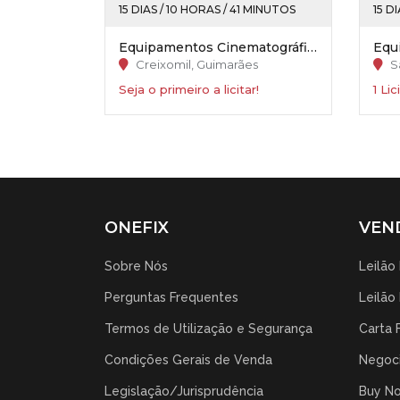
15 DIAS / 10 HORAS / 41 MINUTOS
15 D
Equipamentos Cinematográficos - “GuimarãeShopping”
Creixomil, Guimarães
S
Seja o primeiro a licitar!
1 Li
ONEFIX
VEN
Sobre Nós
Leilão
Perguntas Frequentes
Leilão
Termos de Utilização e Segurança
Carta 
Condições Gerais de Venda
Negoci
Legislação/Jurisprudência
Buy N