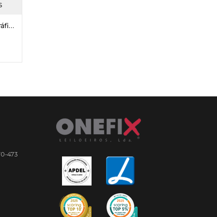
S
Equipamentos Cinematográficos - “TorreShopping”
70-473