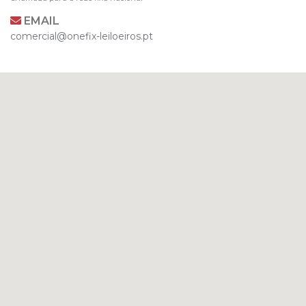
EMAIL
comercial@onefix-leiloeiros.pt