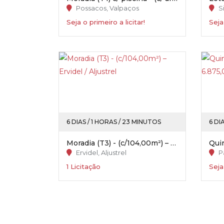
Possacos, Valpaços
Si
Seja o primeiro a licitar!
Seja
6 DIAS / 1 HORAS / 23 MINUTOS
6 DI
Moradia (T3) - (c/104,00m²) – Ervidel / Aljustrel
Ervidel, Aljustrel
P
1 Licitação
Seja