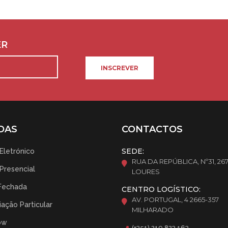
ER
INSCREVER
DAS
CONTACTOS
SEDE:
 Eletrónico
RUA DA REPÚBLICA, Nº31, 26
 Presencial
LOURES
Fechada
CENTRO LOGÍSTICO:
AV. PORTUGAL, 4 2665-357
ação Particular
MILHARADO
ow
(+351) 219 823 163