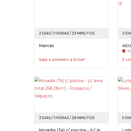
2 DIAS / 1 HORAS / 23 MINUTOS
2 DI
Marcas
P
Seja o primeiro a licitar!
5 Li
3 DIAS / 1 HORAS / 28 MINUTOS
5 DI
Moradia (T4) c/ piscina - (c/ área total 258,28m²) - Possacos / Valpaços