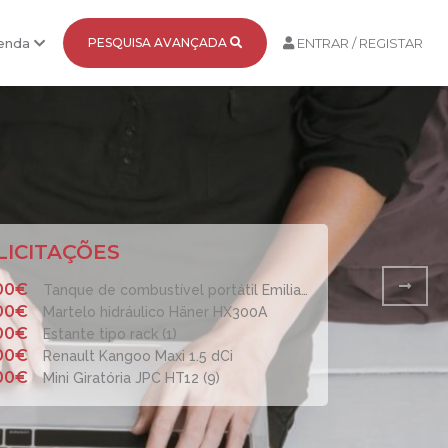
Venda
PESQUISA AVANÇADA
ENTRAR / REGISTAR
LICITAÇÕES
00€
Tanque de combustível portátil Emiliana 55AC (4)
00€
Martelo hidráulico Häner HX300A
00€
Estante tipo rack (1)
,00€
Renault Kangoo Maxi 1.5 dCi
,00€
Mini Giratória JPC HT12 (9)