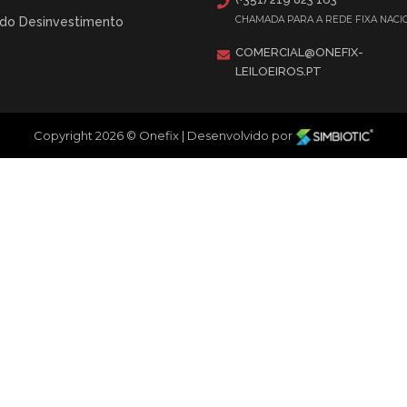
CHAMADA PARA A REDE FIXA NACI
 do Desinvestimento
COMERCIAL@ONEFIX-
LEILOEIROS.PT
Copyright 2026 © Onefix
|
Desenvolvido por