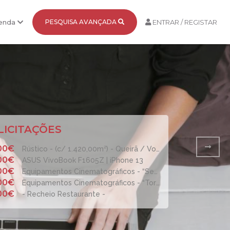
Venda
PESQUISA AVANÇADA
ENTRAR / REGISTAR
LICITAÇÕES
,00€
Rústico - (c/ 1.420,00m²) - Queirã / Vouzela
00€
ASUS VivoBook F1605Z | iPhone 13
00€
Equipamentos Cinematográficos - “Serra Shopping Covilhã”
00€
Equipamentos Cinematográficos - “TorreShopping”
00€
- Recheio Restaurante -