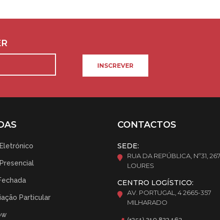
ER
INSCREVER
DAS
CONTACTOS
SEDE:
 Eletrónico
RUA DA REPÚBLICA, Nº31, 26
 Presencial
LOURES
Fechada
CENTRO LOGÍSTICO:
AV. PORTUGAL, 4 2665-357
ação Particular
MILHARADO
ow
(+351) 219 823 163