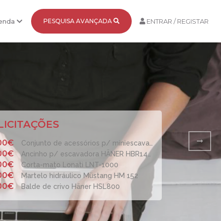
Venda
PESQUISA AVANÇADA
ENTRAR / REGISTAR
LICITAÇÕES
00€
Conjunto de acessórios p/ miniescavadora
00€
Ancinho p/ escavadora HÄNER HBR1400
00€
Corta-mato Lonati LNT-1000
00€
Martelo hidráulico Müstang HM 152
00€
Balde de crivo Häner HSL800