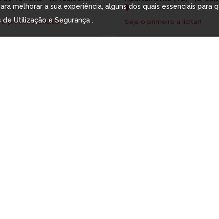
 para melhorar a sua experiência, alguns dos quais essenciais para 
lves, Silves
Portimão, Portimão
 de Utilização e Segurança
.
 o primeiro a licitar!
Seja o primeiro a licitar!
AS / 23 HORAS / 13 MINUTOS
8 DIAS / 23 HORAS / 8 MINUTO
Quinta - (c/ área total de 6.875,00m²) - Palmela
almela, Palmela
Quelfes, Olhão
 o primeiro a licitar!
Seja o primeiro a licitar!
VER MAIS VERBAS