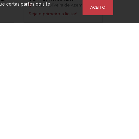
que certas partes do site
Cesar, Oliveira de Azeméis
ACEITO
Seja o primeiro a licitar!
S
9 DIAS / 0 HORAS / 8 MINUTOS
Apartamento (T2) - (c/ 75,91m²) – Quelfes / Olhão
Apartamento T1 nº301 - (c/62,70m²) - Albufeira / Faro
Albufeira, Albufeira
Compre Já!