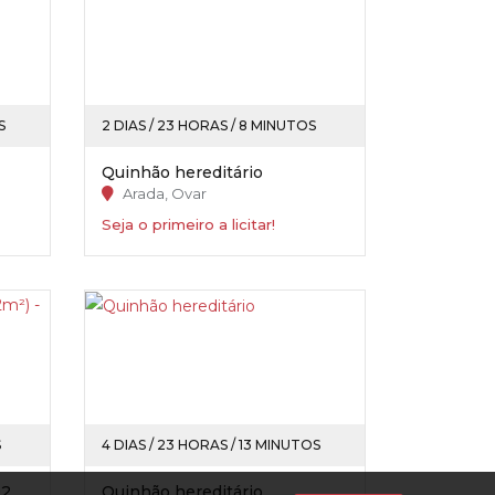
S
2 DIAS / 23 HORAS / 8 MINUTOS
Quinhão hereditário
Arada, Ovar
Seja o primeiro a licitar!
S
4 DIAS / 23 HORAS / 13 MINUTOS
Apartamento (T2) - (c/ 63,92m²) - Portimão
Quinhão hereditário