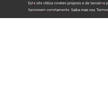
Este site utiliza cookies próprios e de terceiros
Possacos, Valpaços
Si
funcionem corretamente. Saiba mais nos
Termos
Seja o primeiro a licitar!
Seja
5 DIAS / 23 HORAS / 8 MINUTOS
5 DI
Moradia (T3) - (c/104,00m²) – Ervidel / Aljustrel
Ervidel, Aljustrel
P
1 Licitação
Seja