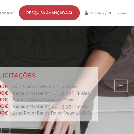
Venda
PESQUISA AVANÇADA
ENTRAR / REGISTAR
LICITAÇÕES
00€
Fiat Panda 1.0 Hybrid City Cross
00€
Renault Master 2.3 dCi L3 3.5T Tri-Basculante
00€
Smart Fortwo Coupé 1.0 Pulse
00€
Renault Master 2.3 dCi L3 3.5T Tri-Basculante
00€
Land Rover Range Rover Velar 2.0 D R-Dynamic