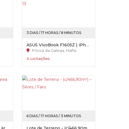
3 DIAS / 17 HORAS / 8 MINUTOS
ASUS VivoBook F1605Z | iPhone 13
Póvoa da Galega, Mafra
4 Licitações
6 DIAS / 17 HORAS / 3 MINUTOS
Moradia (T4) c/ piscina - (c/ área total 258,28m²) - Possacos / Valpaços
Lote de Terreno - (c/466,90m²) – Silves / Faro