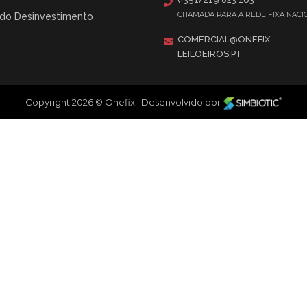
CHAMADA PARA A REDE FIXA NACI
 do Desinvestimento
COMERCIAL@ONEFIX-
LEILOEIROS.PT
Copyright 2026 © Onefix
|
Desenvolvido por