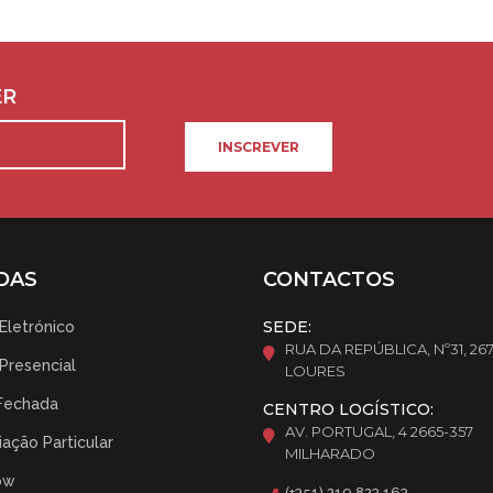
ER
INSCREVER
DAS
CONTACTOS
SEDE:
 Eletrónico
RUA DA REPÚBLICA, Nº31, 26
 Presencial
LOURES
Fechada
CENTRO LOGÍSTICO:
AV. PORTUGAL, 4 2665-357
ação Particular
MILHARADO
ow
(+351) 219 823 163